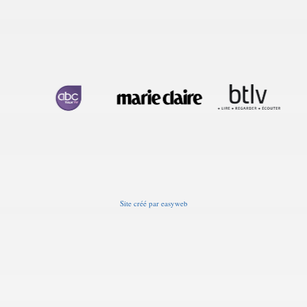
Site créé
par
easyweb