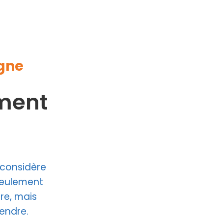
gne
ment
considère
seulement
re, mais
endre.