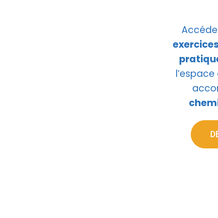
Accéde
exercices
pratiqu
l’espace
acco
chemi
D