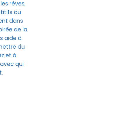
les rêves,
itifs ou
nent dans
irée de la
s aide à
mettre du
z et à
 avec qui
.