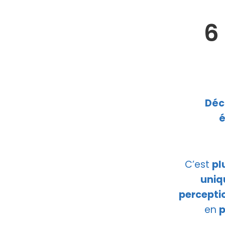
6
Déc
é
C’est
p
l
uniq
perceptio
en
p