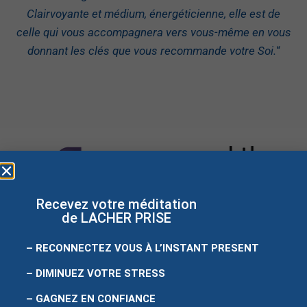
Clairvoyante et médium, énergéticienne, elle est de
celle qui vous accompagnera vers vous-même en vous
donnant les clés que vous recommande votre Soi.
“
Recevez votre méditation
de LACHER PRISE
– RECONNECTEZ VOUS À L’INSTANT PRESENT
– DIMINUEZ VOTRE STRESS
Site créé
par
easyweb
– GAGNEZ EN CONFIANCE