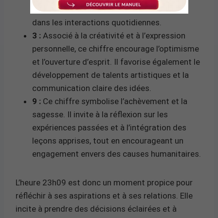
incitant à la coopération et à la diplomatie
dans les interactions quotidiennes.
3 :
Associé à la créativité et à l’expression
personnelle, ce chiffre encourage l’optimisme
et l’ouverture d’esprit. Il favorise également le
développement de talents artistiques et la
communication claire des idées.
9 :
Ce chiffre symbolise l’achèvement et la
sagesse. Il invite à la réflexion sur les
expériences passées et à l’intégration des
leçons apprises, tout en encourageant un
engagement envers des causes humanitaires.
L’heure 23h09 est donc un moment propice pour
réfléchir à ses aspirations et à ses relations. Elle
incite à prendre des décisions éclairées et à