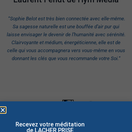
“
Sophie Belot est très bien connectée avec elle-même.
Sa sagesse naturelle est une bouffée d’air pur qui
laisse envisager le devenir de l’humanité avec sérénité.
Clairvoyante et médium, énergéticienne, elle est de
celle qui vous accompagnera vers vous-même en vous
donnant les clés que vous recommande votre Soi.
“
Recevez votre méditation
de LACHER PRISE