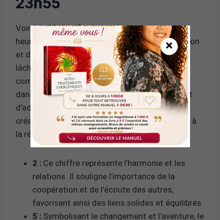
23h55
Voir 23h55 signifie en numérologie que cette
heure est un puissant symbole de transformation
×
et de fin de cycle. Elle évoque la nécessité de
lâcher prise et de se préparer à de nouveaux
commencements. Les chiffres 2 et 5, présents
dans cette heure, renforcent l’idée d’équilibre et
d’adaptabilité, tandis que le 3 suggère une
créativité florissante. Cette combinaison invite à
la réflexion et à l’introspection.
2 :
Ce chiffre représente l’harmonie et les
relations. Il souligne l’importance de la
coopération et de l’écoute des autres,
favorisant ainsi des liens solides et équilibrés.
5 :
Symbolisant le changement et l’aventure, le