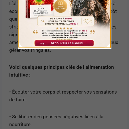
L’alimentation intuitive est un concept qui invite à
écouter les signaux naturels de votre corps plutôt
que de se conformer à des règles diététiques
strictes. En apprenant à reconnaître les véritables
signaux de faim et de satiété, vous pouvez
améliorer votre relation avec la nourriture et mieux
gérer vos fringales.
Voici quelques principes clés de l’alimentation
intuitive :
• Écouter votre corps et respecter vos sensations
de faim.
• Se libérer des pensées négatives liées à la
nourriture.