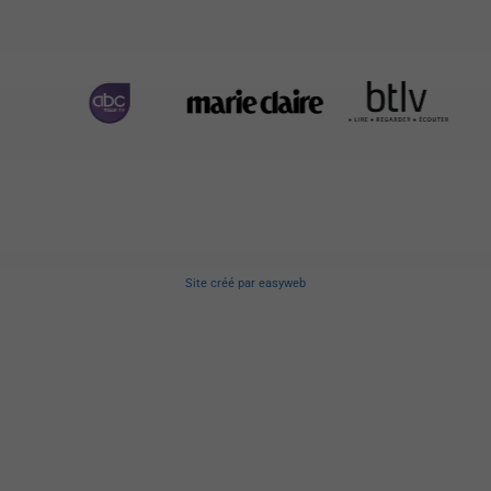
Site créé
par
easyweb