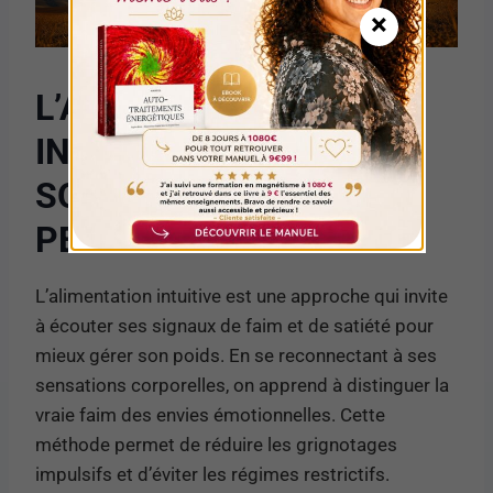
×
L’ALIMENTATION
INTUITIVE : ÉCOUTER
SON CORPS POUR
PERDRE DU POIDS
L’alimentation intuitive est une approche qui invite
à écouter ses signaux de faim et de satiété pour
mieux gérer son poids. En se reconnectant à ses
sensations corporelles, on apprend à distinguer la
vraie faim des envies émotionnelles. Cette
méthode permet de réduire les grignotages
impulsifs et d’éviter les régimes restrictifs.