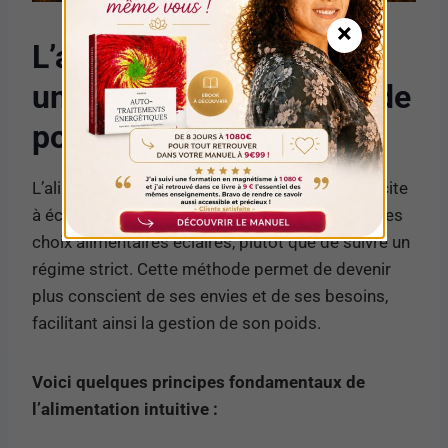
×
L’alimentation intuitive :
un chemin vers la perte de
poids
L’alimentation intuitive est une approche qui incite
à écouter les signaux de son corps pour faire des
choix alimentaires éclairés, plutôt que de suivre un
régime strict. Cette méthode permet de devenir
plus conscient de ses envies et de ses besoins,
facilitant ainsi la gestion de son poids.
Voici quelques principes fondamentaux de
l’alimentation intuitive :