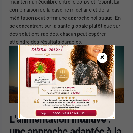
maintenir un équilibre entre le corps et l’esprit. La
combinaison de la caséine micellaire et de la
méditation peut offrir une approche holistique. En
se concentrant sur la santé globale plutôt que sur
des solutions rapides, chacun peut espérer
atteindre des résultats durables.
×
L’alimentation intuitive :
une approche adaptée à la