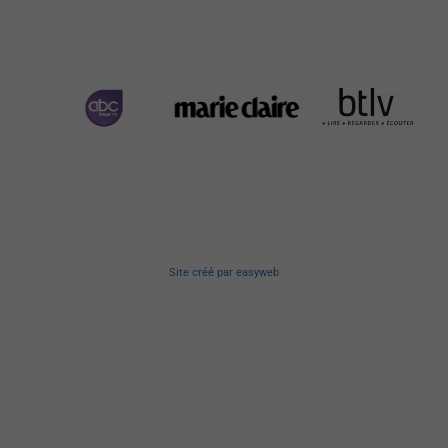
Site créé
par
easyweb