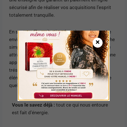
sécurisé afin de réaliser vos acquisitions l’esprit
totalement tranquille.
En somme, l’introduction des pierres dans votre
environnement doit toujours rester une démarche
×
simple et personnelle. Qu’il s’agisse d’un simple
attrait visuel pour leurs reflets fascinants ou d’une
approche plus spirituelle liée au bien-être, ces
trésors minéraux constituent d’excellents
éléments décoratifs pour transformer n’importe
quel habitat en un véritable refuge apaisant.
Vous le savez déjà :
tout ce qui nous entoure
est fait d’énergie.