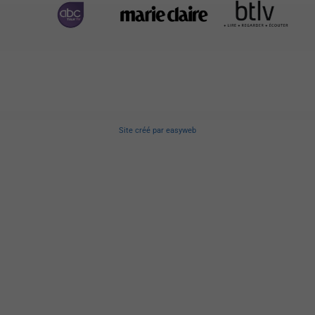
Site créé
par
easyweb