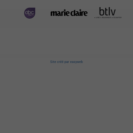
Site créé
par
easyweb