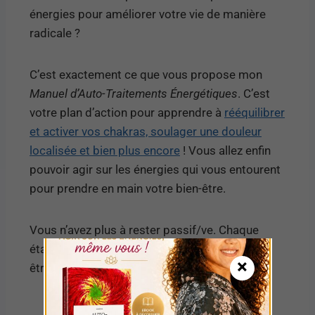
énergies pour améliorer votre vie de manière
radicale ?
C’est exactement ce que vous propose mon
Manuel d’Auto-Traitements Énergétiques
. C’est
votre plan d’action pour apprendre à
rééquilibrer
et activer vos chakras, soulager une douleur
localisée et bien plus encore
! Vous allez enfin
pouvoir agir sur les énergies qui vous entourent
pour prendre en main votre bien-être.
Vous n’avez plus à rester passif/ve. Chaque
étape du manuel vous rapprochera d’un bien-
×
être plus profond et durable.
Cliquez ici pour en savoir plus sur cet