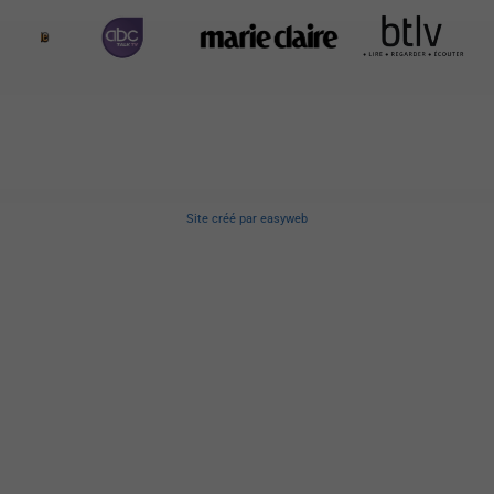
Site créé
par
easyweb