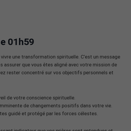
 de 01h59
e vivre une transformation spirituelle. C’est un message
us assurer que vous êtes aligné avec votre mission de
vez rester concentré sur vos objectifs personnels et
eil de votre conscience spirituelle.
ée imminente de changements positifs dans votre vie.
êtes guidé et protégé par les forces célestes.
issant indicateur que vos prières sont entendues et