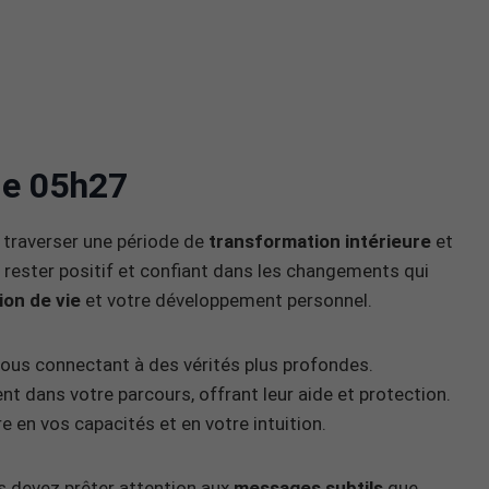
 de 05h27
e traverser une période de
transformation intérieure
et
 rester positif et confiant dans les changements qui
ion de vie
et votre développement personnel.
 vous connectant à des vérités plus profondes.
t dans votre parcours, offrant leur aide et protection.
re en vos capacités et en votre intuition.
us devez prêter attention aux
messages subtils
que