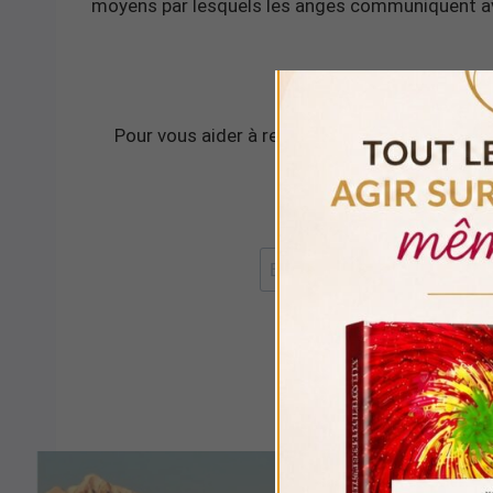
moyens par lesquels les anges communiquent a
Pour vous aider à rester dans l’instant présent
méditation de 
RECEVOIR LA 