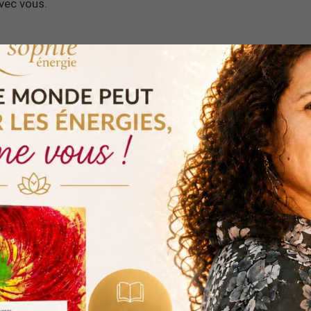
vec vous.
 et vous ouvir à l’abondance dans votre vie, voici une
lâcher prise offerte
:
MÉDITATION OFFERTE