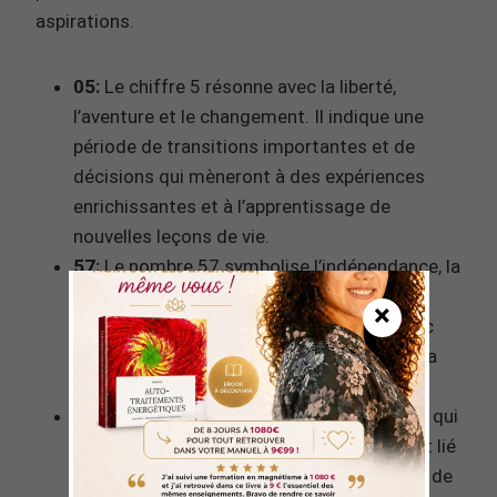
aspirations.
05:
Le chiffre 5 résonne avec la liberté,
l’aventure et le changement. Il indique une
période de transitions importantes et de
décisions qui mèneront à des expériences
enrichissantes et à l’apprentissage de
nouvelles leçons de vie.
57:
Le nombre 57 symbolise l’indépendance, la
curiosité et la quête de connaissances. Il
×
encourage à suivre son propre chemin avec
confiance et à utiliser son intelligence et sa
sagesse pour surmonter les obstacles.
Somme 12:
La somme de 5+5+7 égale 17, qui
se réduit ensuite à 1+7=8. Le nombre 8 est lié
à l’abondance, à la réussite et à la maîtrise de