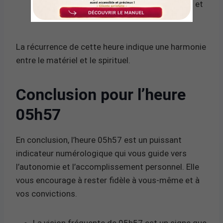
soi. Il annonce des réalisations matérielles et
spirituelles.
La récurrence de cette heure indique une harmonie
entre le matériel et le spirituel.
Conclusion pour l’heure
05h57
En conclusion, l’heure 05h57 est un puissant
indicateur numérologique qui vous guide vers
l’autonomie et l’accomplissement personnel. Elle
vous encourage à rester fidèle à vous-même et à
vos convictions.
La vision fréquente de 05h57 est un signe que