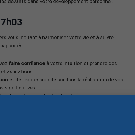
 les devants dans votre développement personnel.
07h03
rs vous incitant à harmoniser votre vie et à suivre
 capacités.
evez
faire confiance
à votre intuition et prendre des
 et aspirations.
ion
et de l’expression de soi dans la réalisation de vos
s significatives.
éparts
sont souvent précédés de fins, vous
us sert plus pour avancer vers de nouvelles
rageant à prendre conscience de votre potentiel et à