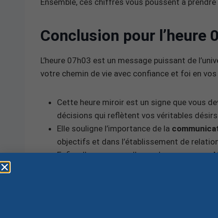
Ensemble, ces chiffres vous poussent à prendre
Conclusion pour l’heure 
L’heure 07h03 est un message puissant de l’unive
votre chemin de vie avec confiance et foi en vos
Cette heure miroir est un signe que vous d
décisions qui reflètent vos véritables désirs
Elle souligne l’importance de la
communicat
objectifs et dans l’établissement de relation
Enfin, elle vous rappelle que les
nouveaux d
encourageant à lâcher prise sur ce qui ne vo
opportunités.
En conclusion, l’heure 07h03 est un signal encou