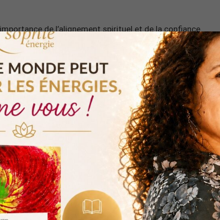
importance de l’alignement spirituel et de la confiance
suivre votre chemin avec détermination et optimisme,
e destinée. Embrassez cette connexion céleste et
 et vous ouvir à l’abondance dans votre vie, voici une
lâcher prise offerte
:
MÉDITATION OFFERTE