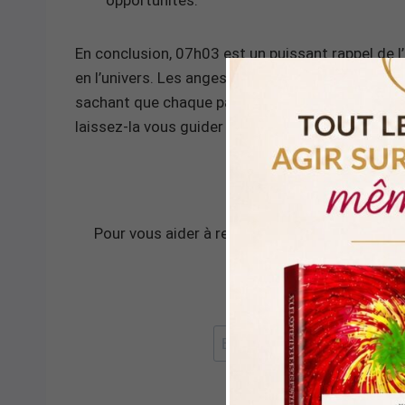
opportunités.
En conclusion, 07h03 est un puissant rappel de l’
en l’univers. Les anges vous encouragent à pour
sachant que chaque pas vous rapproche de votr
laissez-la vous guider vers l’épanouissement.
Pour vous aider à rester dans l’instant présent
méditation de 
RECEVOIR LA 