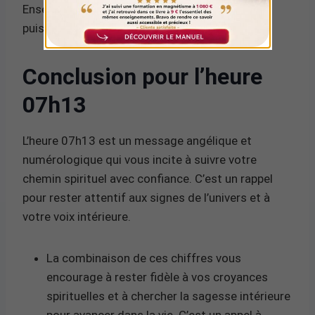
Ensemble, ces chiffres forment un message
puissant pour votre croissance personnelle.
Conclusion pour l’heure
07h13
L’heure 07h13 est un message angélique et
numérologique qui vous incite à suivre votre
chemin spirituel avec confiance. C’est un rappel
pour rester attentif aux signes de l’univers et à
votre voix intérieure.
La combinaison de ces chiffres vous
encourage à rester fidèle à vos croyances
spirituelles et à chercher la sagesse intérieure
pour avancer dans la vie. C’est un appel à