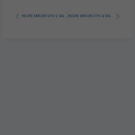
HEURE MIROIR 07h12 SIGNIFICATION SPIRITUELLE [A LIRE]
HEURE MIROIR 07h14 SIGNIFICATION SPIRITUELLE [A LIRE]