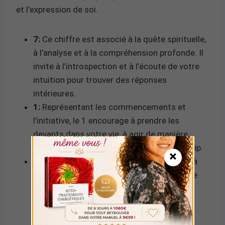
et l’expression de soi.
7:
Ce chiffre est associé à la quête spirituelle,
à l’analyse et à la compréhension profonde. Il
invite à l’introspection et à l’écoute de votre
intuition pour trouver des réponses
intérieures.
1:
Représentant les commencements et
l’initiative, le 1 encourage à prendre les
devants dans votre vie, à agir de manière
indépendante et à faire preuve de leadership.
×
3:
Le chiffre 3 est lié à l’expression de soi, à
l’optimisme et à l’inspiration. Il suggère que
vous devriez communiquer vos idées et
partager votre joie avec les autres.