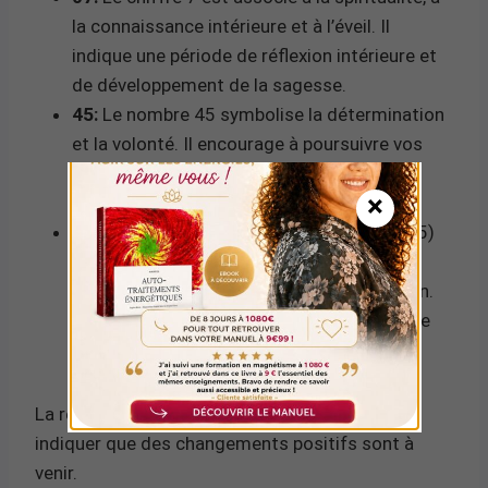
la connaissance intérieure et à l’éveil. Il
indique une période de réflexion intérieure et
de développement de la sagesse.
45:
Le nombre 45 symbolise la détermination
et la volonté. Il encourage à poursuivre vos
efforts et à rester résilient face aux défis
×
pour atteindre le succès.
Somme 12:
La somme des chiffres (7+4+5)
est 12, réduite à 3 (1+2), ce qui évoque la
créativité, la communication et l’expression.
C’est un signe d’expansion et de croissance
dans ces domaines.
La récurrence de cette heure peut également
indiquer que des changements positifs sont à
venir.