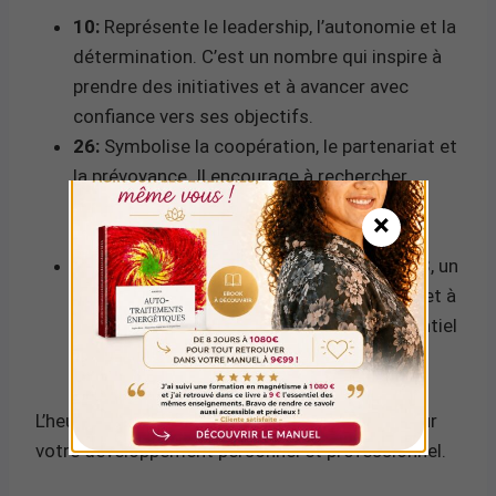
10:
Représente le leadership, l’autonomie et la
détermination. C’est un nombre qui inspire à
prendre des initiatives et à avancer avec
confiance vers ses objectifs.
26:
Symbolise la coopération, le partenariat et
la prévoyance. Il encourage à rechercher
l’harmonie dans les relations et à utiliser
×
l’intuition pour résoudre les problèmes.
Somme 8:
La somme de 1+0+2+6 donne 8, un
nombre associé à l’abondance, au pouvoir et à
la réalisation matérielle. Il indique un potentiel
de succès financier et professionnel.
L’heure 10h26 est donc un message positif pour
votre développement personnel et professionnel.