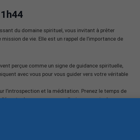
11h44
sant du domaine spirituel, vous invitant à prêter
 mission de vie. Elle est un rappel de l’importance de
vent perçue comme un signe de guidance spirituelle,
iquent avec vous pour vous guider vers votre véritable
 l’introspection et la méditation. Prenez le temps de
 d’écouter les messages que l’univers essaie de vous
 vous encourage à agir en direction de vos rêves. Elle
er vos désirs et de transformer vos idées en réalité
 soi.