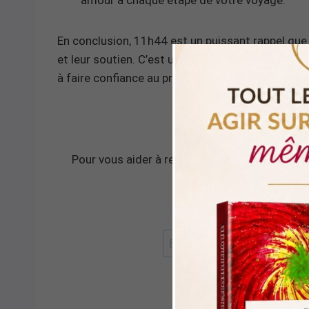
amour à chaque étape de votre voyage.
En conclusion, 11h44 est un puissant rappel que
et leur soutien. C’est un appel à maintenir une at
à faire confiance au processus divin qui se dérou
Pour vous aider à rester dans l’instant présent
méditation de 
RECEVOIR LA 