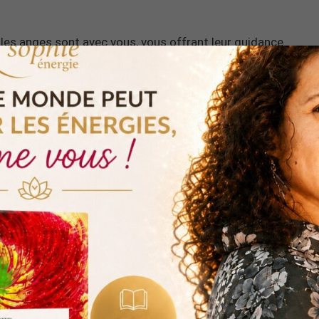
 les anges sont avec vous, vous offrant leur guidance
titude positive, à rester concentré sur vos objectifs et
le dans votre vie.
 et vous ouvir à l’abondance dans votre vie, voici une
lâcher prise offerte
:
MÉDITATION OFFERTE