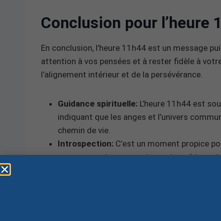
Conclusion pour l’heure 
En conclusion, l’heure 11h44 est un message puis
attention à vos pensées et à rester fidèle à votre
l’alignement intérieur et de la persévérance.
Guidance spirituelle:
L’heure 11h44 est sou
indiquant que les anges et l’univers commun
chemin de vie.
Introspection:
C’est un moment propice pour
vous connecter avec votre moi supérieur et
transmettre.
Action et manifestation:
Cette heure miroir
signifie que le moment est venu de manifest
grâce à la détermination et à la confiance en