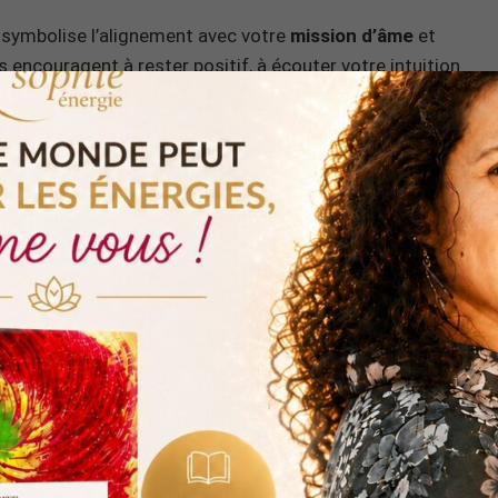
i symbolise l’alignement avec votre
mission d’âme
et
 encouragent à rester positif, à écouter votre intuition
ectifs. Faites confiance au processus et sachez que
 et vous ouvir à l’abondance dans votre vie, voici une
lâcher prise offerte
:
MÉDITATION OFFERTE