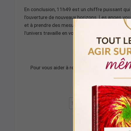
En conclusion, 11h49 est un chiffre puissant qu
l’ouverture de nouveaux horizons. Les anges vous
et à prendre des mesures concrètes vers vos obj
l’univers travaille en votre faveur.
Pour vous aider à rester dans l’instant présent
méditation de 
RECEVOIR LA 