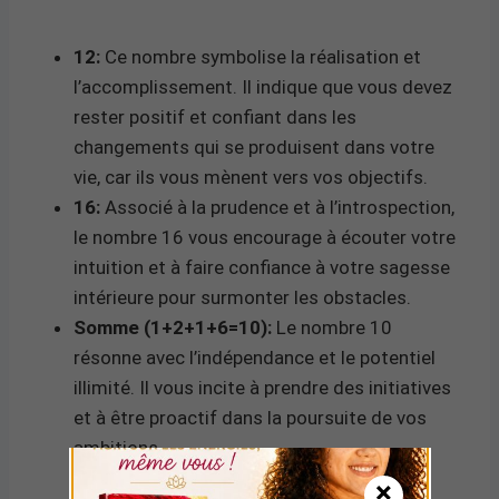
12:
Ce nombre symbolise la réalisation et
l’accomplissement. Il indique que vous devez
rester positif et confiant dans les
changements qui se produisent dans votre
vie, car ils vous mènent vers vos objectifs.
16:
Associé à la prudence et à l’introspection,
le nombre 16 vous encourage à écouter votre
intuition et à faire confiance à votre sagesse
intérieure pour surmonter les obstacles.
Somme (1+2+1+6=10):
Le nombre 10
résonne avec l’indépendance et le potentiel
illimité. Il vous incite à prendre des initiatives
et à être proactif dans la poursuite de vos
ambitions.
×