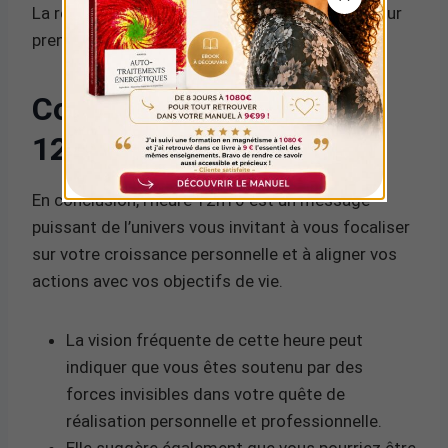
La récurrence de l’heure 12h16 est un signal pour
prendre des décisions audacieuses et avancer.
Conclusion pour l’heure
12h16
En conclusion, l’heure 12h16 est un message
puissant de l’univers vous invitant à vous focaliser
sur votre croissance personnelle et à aligner vos
actions avec vos objectifs de vie.
La vision fréquente de cette heure peut
indiquer que vous êtes soutenu par des
forces invisibles dans votre quête de
réalisation personnelle et professionnelle.
Elle suggère également que vous pourriez être