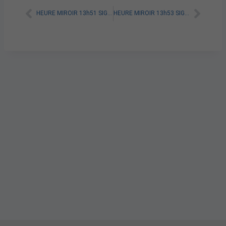
HEURE MIROIR 13h51 SIGNIFICATION SPIRITUELLE [A LIRE]
HEURE MIROIR 13h53 SIGNIFICATION SPIRITUELLE [A LIRE]