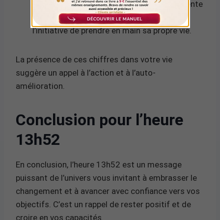
qui réduit à 1 en numérologie. Cela représente
de nouveaux départs, le leadership et
l’initiative de prendre en main sa propre vie.
La présence de ces chiffres dans votre vie
suggère un appel à l’action et à l’auto-
amélioration.
Conclusion pour l’heure
13h52
En conclusion, l’heure 13h52 est un message
puissant de l’univers vous invitant à embrasser le
changement et à avancer avec confiance vers vos
objectifs. C’est un rappel de rester positif et de
croire en vos capacités.