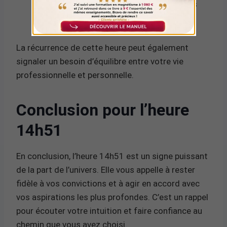
partenariat et à rechercher l’unité dans vos
relations.
La récurrence de cette heure peut également
signaler un besoin d’équilibre entre votre vie
professionnelle et personnelle.
Conclusion pour l’heure
14h51
En conclusion, l’heure 14h51 est un signe puissant
de la part de l’univers. Elle vous appelle à rester
fidèle à vos convictions et à agir en accord avec
vos aspirations les plus profondes. C’est un rappel
pour écouter votre intuition et faire confiance au
chemin que vous avez choisi.