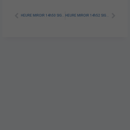
HEURE MIROIR 14h50 SIGNIFICATION SPIRITUELLE [A LIRE]
HEURE MIROIR 14h52 SIGNIFICATION SPIRITUELLE [A LIRE]