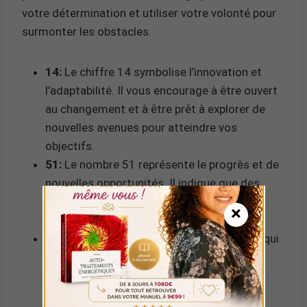
votre détermination et utiliser votre volonté pour
surmonter les obstacles.
14:
Le chiffre 14 symbolise l’innovation et
l’adaptabilité. Il vous encourage à être ouvert
au changement et à être prêt à explorer de
nouvelles avenues pour atteindre vos
objectifs.
51:
Le nombre 51 représente le progrès et de
nouvelles opportunités. Il indique que des
changements positifs sont à venir et que
×
vous devriez les accueillir avec optimisme.
Somme 6:
La somme de 1+4+5+1 est 11, qui
se réduit ensuite à 2 (1+1). Le nombre 2
évoque l’équilibre, l’harmonie et la
coopération. Il vous invite à travailler en