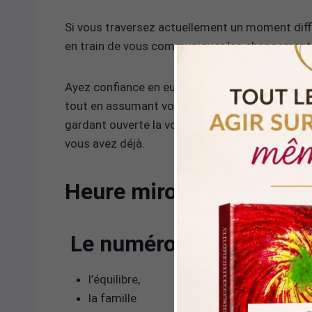
Si vous traversez actuellement un moment diffic
en train de vous communiquer les changements 
Ayez confiance en eux. Grace à l’heure miroir
1
tout en assumant vos responsabilités. Poursuiv
gardant ouverte la voie à de nouvelles énergies
vous avez déjà.
Heure miroir 16h06 le ch
Le numéro 6 représente 
l’équilibre,
la famille