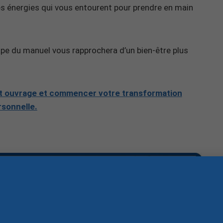
 les énergies qui vous entourent pour prendre en main
ape du manuel vous rapprochera d’un bien-être plus
 cet ouvrage et commencer votre transformation
rsonnelle.