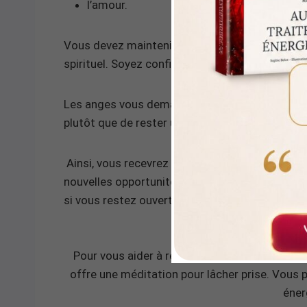
l’amour.
Vous devez maintenir un bon équilibre entre vos
spirituel. Soyez confiant que vos besoins matér
Les anges vous demandent d’être honnête et ju
plutôt que de rester une oreille passive.
Ainsi, vous recevrez de la bienveillance et de l
nouvelles opportunités s’offrent à vous, saisi
si vous restez ouvert et positif.
Pour vous aider à rester dans l’instant présen
offre une méditation pour lâcher prise. Vous p
éner