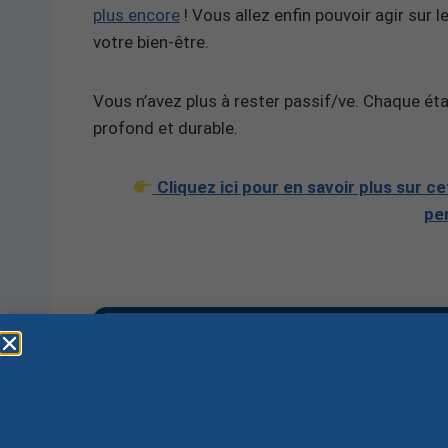
plus encore
! Vous allez enfin pouvoir agir sur
votre bien-être.
Vous n’avez plus à rester passif/ve. Chaque ét
profond et durable.
Cliquez ici pour en savoir plus sur
pe