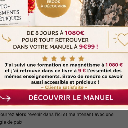
 aspirations matérielles, vos objectifs et votre moi
iels et émotionnels seront satisfaits.
ste dans vos relations. Cherchez à vous rendre utile
’amour en retour. Restez ouvert aux signes, si de
ssez-les. Des changements vont s’opérer dans votre vie
t et vous ouvrir à l’abondance dans votre vie, je vous
ourrez alors revenir dans l’ici et maintenant avec une
gie de paix :