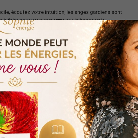
ile, écoutez votre intuition, les anges gardiens sont
à faire pour vous remettre sur la bonne voie.
6h06
le chiffre 6 vous demande ceci : respectez-vous
ez vos efforts pour réaliser vos rêves, tout en
 positives. Pratiquez la gratitude et appréciez ce que
iffre 6 en numerologie
: