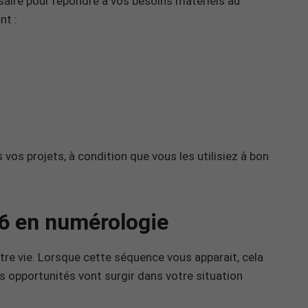
saire pour répondre à vos besoins matériels au
nt :
vos projets, à condition que vous les utilisiez à bon
16 en numérologie
tre vie. Lorsque cette séquence vous apparait, cela
des opportunités vont surgir dans votre situation