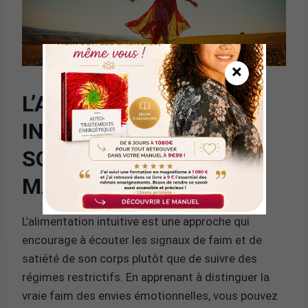
×
L’ALIMENTATION
INTUITIVE : ÉCOUTER
SON CORPS POUR
MAIGRIR
L’alimentation intuitive est une approche qui
encourage à écouter les signaux de faim et de
satiété de son corps plutôt que de suivre des
régimes restrictifs. En apprenant à distinguer la
vraie faim des envies émotionnelles, vous pouvez