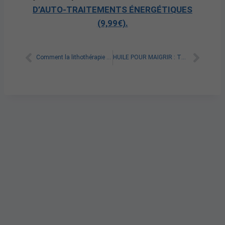
D’AUTO-TRAITEMENTS ÉNERGÉTIQUES
(9,99€).
Comment la lithothérapie peut-elle aider à corriger les mauvais schémas de pensées ?
HUILE POUR MAIGRIR : TOUT SAVOIR SUR SES BIENFAITS ET UTILISATIONS