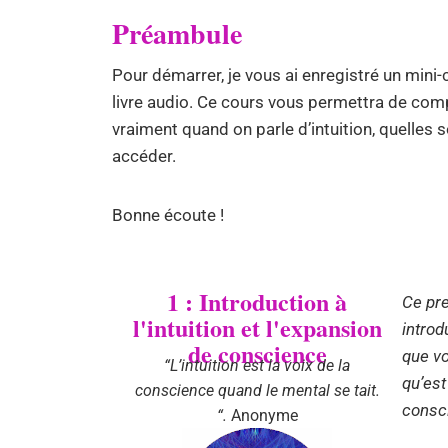
Préambule
Pour démarrer, je vous ai enregistré un min
livre audio. Ce cours vous permettra de com
vraiment quand on parle d’intuition, quelles
accéder.
Bonne écoute !
1 : Introduction à
Ce pre
l'intuition et l'expansion
introd
de conscience
que v
“L’intuition est la voix de la
qu’est
conscience quand le mental se tait.
consci
“.
Anonyme