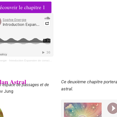
écouvrir le chapitre 1
nergie
·
Introduction Expansion de conscience
lan Astral
Ce deuxième chapitre portera
un espace de passages et de
astral.
av Jung