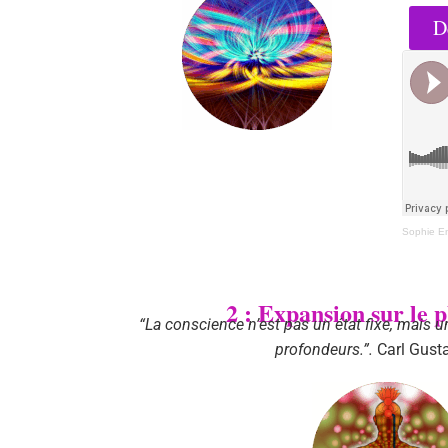
D
Sophie E
2 : Expansion sur le p
“La conscience n’est pas un état fixe, mais 
profondeurs.”.
Carl Gust