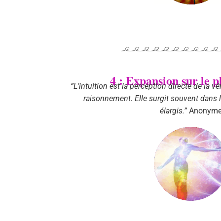
4 : Expansion sur le 
“L’intuition est la perception directe de la vé
raisonnement. Elle surgit souvent dans 
élargis.”
Anonym