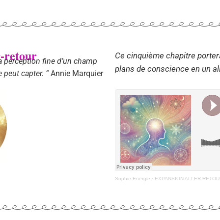
r-retour
Ce cinquième chapitre porter
a perception fine d’un champ
plans de conscience en un all
 peut capter. “
Annie Marquier
Sophie Energie
·
EXPANSION ALLER RETO