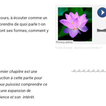
i-cours, à écouter comme un
prendre de quoi parle t-on
 sont ses formes, comment y
Sophie Energie
·
Qu'est-ce que l'intuition ?
mier chapitre est une
uction à cette partie pour
ous puissiez comprendre ce
 une expansion de
ence et son intérêt.