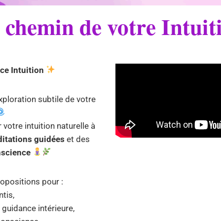
 chemin de votre Intuit
e Intuition
xploration subtile de votre
votre intuition naturelle à
itations guidées
et des
nscience
opositions pour :
tis,
 guidance intérieure,