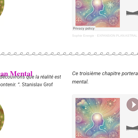
Sophie Energie
·
EXPANSION PLAN ASTRAL
plan Mental
Ce troisième chapitre portera
découvrons que la réalité est
mental.
ontenir. “.
Stanislav Grof