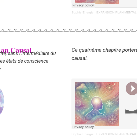
Sophie Energie
·
EXPANSION PLAN MENTAL
plan Causal
Ce quatrième chapitre porter
rité, sans l’intermédiaire du
causal.
les états de conscience
e
Sophie Energie
·
EXPANSION PLAN CAUSA