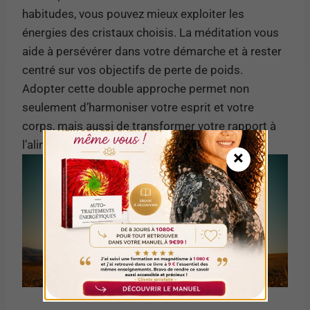
habitudes, vous pouvez mieux exploiter les
énergies des cristaux choisis. La méditation vous
aide à persévérer dans votre démarche et à rester
centré sur vos objectifs de perte de poids.
Adopter cette double approche permet non
seulement d’harmoniser votre esprit et votre
corps, mais aussi de transformer votre rapport à
l’alimentation et à la santé.
×