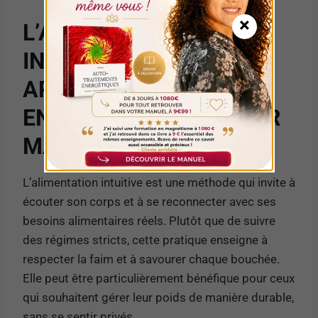
×
L’ALIMENTATION
INTUITIVE : UNE
APPROCHE
ENCOURAGEANTE POUR
MAIGRIR
L’alimentation intuitive est une méthode qui invite à
écouter son corps et à se reconnecter avec ses
besoins alimentaires réels. Plutôt que de suivre
des régimes stricts, cette pratique enseigne à
respecter la faim et à savourer chaque bouchée.
Elle peut être particulièrement bénéfique pour ceux
qui souhaitent gérer leur poids de manière durable,
sans se sentir privés.