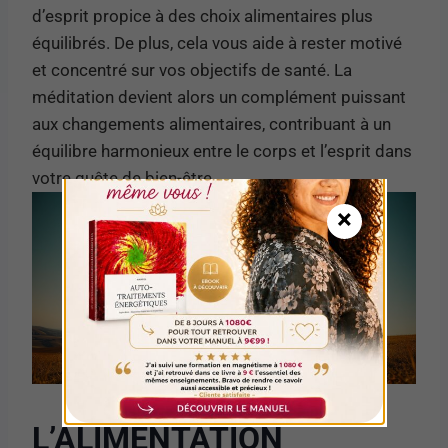
d’esprit propice à des choix alimentaires plus
équilibrés. De plus, cela vous aide à rester motivé
et concentré sur vos objectifs de santé. La
méditation devient alors un complément puissant
aux changements alimentaires, contribuant à un
équilibre harmonieux entre le corps et l’esprit dans
votre quête de bien-être.
×
L’ALIMENTATION