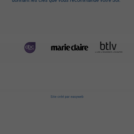
donnant les clés que vous recommande votre Soi.
“
Site créé
par
easyweb