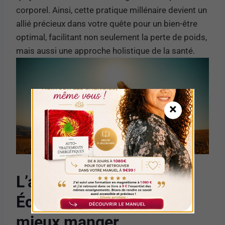
corporel. Ainsi, cette pratique millénaire devient un
allié précieux dans votre quête pour un bien-être
optimal, facilitant non seulement la perte de poids,
mais aussi une approche holistique de la santé.
×
L’alimentation intuitive :
Écouter son corps pour
mieux manger