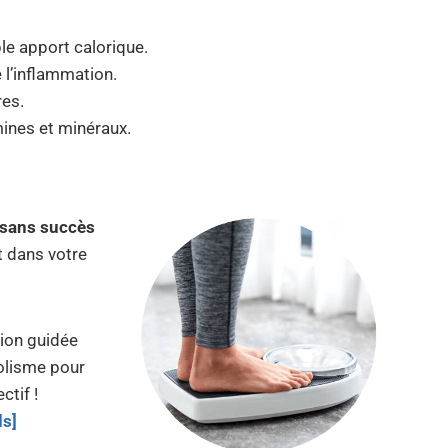
ble apport calorique.
 l’inflammation.
res.
mines et minéraux.
 sans succès
t dans votre
ion guidée
olisme pour
ctif !
ds]