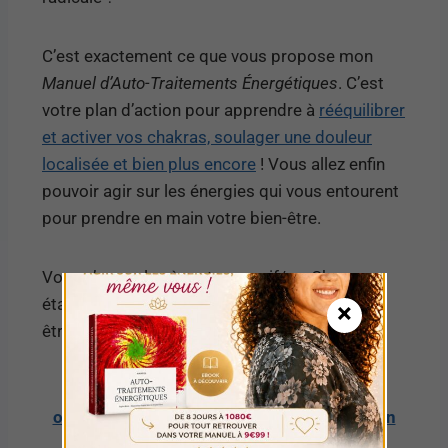
C’est exactement ce que vous propose mon
Manuel d’Auto-Traitements Énergétiques
. C’est
votre plan d’action pour apprendre à
rééquilibrer
et activer vos chakras, soulager une douleur
localisée et bien plus encore
! Vous allez enfin
pouvoir agir sur les énergies qui vous entourent
pour prendre en main votre bien-être.
Vous n’avez plus à rester passif/ve. Chaque
étape du manuel vous rapprochera d’un bien-
×
être plus profond et durable.
Cliquez ici pour en savoir plus sur cet
ouvrage et commencer votre transformation
personnelle.