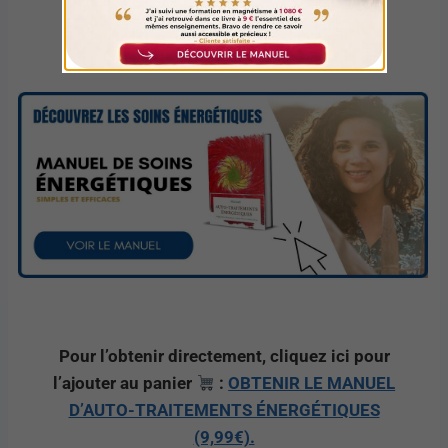
Pour l’obtenir directement, cliquez ici pour
l’ajouter au panier
:
OBTENIR LE MANUEL
D’AUTO-TRAITEMENTS ÉNERGÉTIQUES
(9,99€).