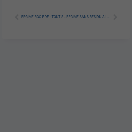
REGIME RGO PDF : TOUT SAVOIR
REGIME SANS RESIDU ALIMENT INTERDIT: TOUT SAVOIR