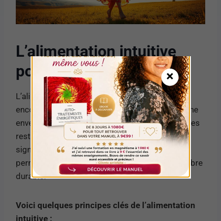
L’alimentation intuitive
pour la perte de poids
×
L’alimentation intuitive est un concept qui
encourage une approche plus naturelle et sereine
envers la nourriture. Au lieu de suivre des régimes
restrictifs, cette méthode mise sur l’écoute des
signaux de faim et de satiété du corps. Cela
permet d’éviter les excès et de trouver un équilibre
durable.
Voici quelques principes clés de l’alimentation
intuitive :