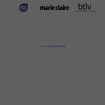
Site créé
par
easyweb