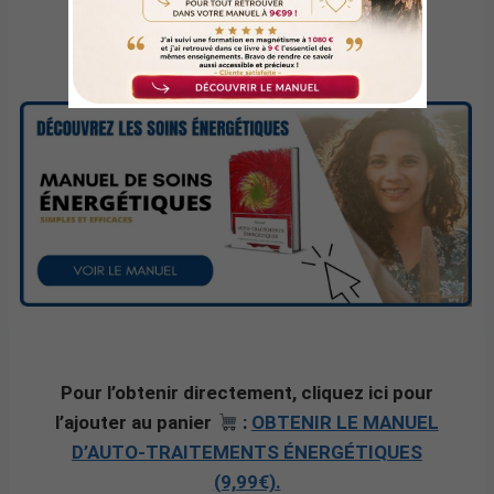
Pour l’obtenir directement, cliquez ici pour
l’ajouter au panier
:
OBTENIR LE MANUEL
D’AUTO-TRAITEMENTS ÉNERGÉTIQUES
(9,99€).