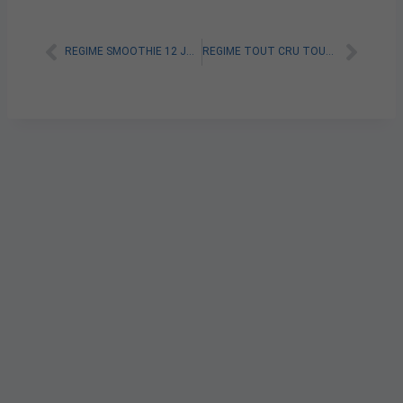
REGIME SMOOTHIE 12 JOURS PDF : TOUT SAVOIR
REGIME TOUT CRU TOUT CUIT: EST-IL SAIN ET EFFICACE?