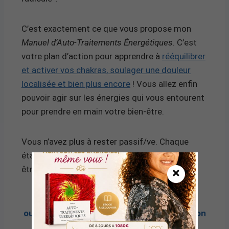
C’est exactement ce que vous propose mon
Manuel d’Auto-Traitements Énergétiques
. C’est
votre plan d’action pour apprendre à
rééquilibrer
et activer vos chakras, soulager une douleur
localisée et bien plus encore
! Vous allez enfin
pouvoir agir sur les énergies qui vous entourent
pour prendre en main votre bien-être.
Vous n’avez plus à rester passif/ve. Chaque
étape du manuel vous rapprochera d’un bien-
être plus profond et durable.
×
Cliquez ici pour en savoir plus sur cet
ouvrage et commencer votre transformation
personnelle.