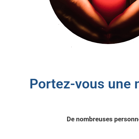
Portez-vous une 
Description
De nombreuses personnes