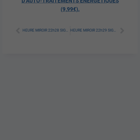
D’AUTO-TRAITEMENTS ÉNERGÉTIQUES
(9,99€).
HEURE MIROIR 22h28 SIGNIFICATION SPIRITUELLE [A LIRE]
HEURE MIROIR 22h29 SIGNIFICATION SPIRITUELLE [A LIRE]