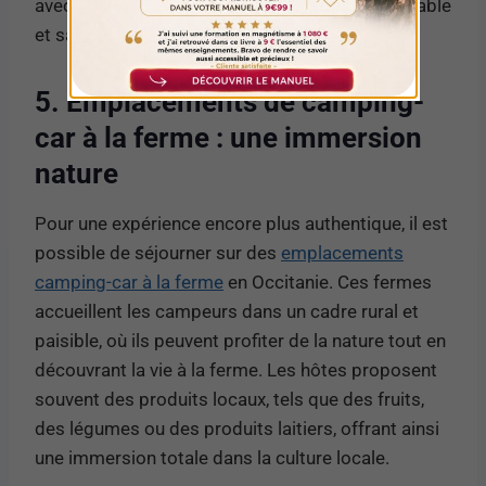
avec services vous garantissent un séjour agréable
et sans souci.
5. Emplacements de camping-
car à la ferme : une immersion
nature
Pour une expérience encore plus authentique, il est
possible de séjourner sur des
emplacements
camping-car à la ferme
en Occitanie. Ces fermes
accueillent les campeurs dans un cadre rural et
paisible, où ils peuvent profiter de la nature tout en
découvrant la vie à la ferme. Les hôtes proposent
souvent des produits locaux, tels que des fruits,
des légumes ou des produits laitiers, offrant ainsi
une immersion totale dans la culture locale.