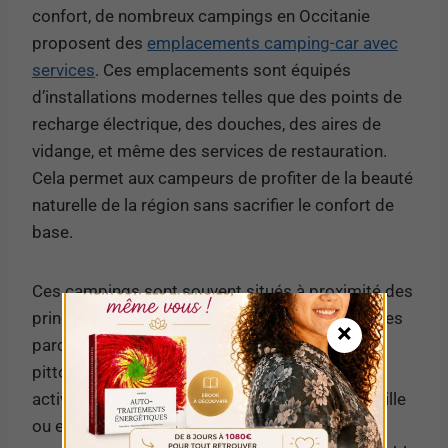
confort, de nombreux campings en Occitanie
proposent des
emplacements camping-car avec
services
. Ces emplacements sont équipés
d’installations modernes telles que des points de
recharge électrique, des douches, des aires de
vidange, et même des services de restauration.
Cela permet aux campeurs de profiter de la beauté
naturelle de la région sans sacrifier le confort de
base.
Ces campings sont souvent situés à proximité des
principales attractions touristiques, telles que les
×
parcs naturels, les plages ou les villages
pittoresques, offrant ainsi un accès facile aux
activités de plein air. Que vous voyagiez en famille
ou entre amis, ces emplacements de camping