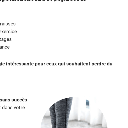
graisses
’exercice
otages
rance
gie intéressante pour ceux qui souhaitent perdre du
 sans succès
t dans votre