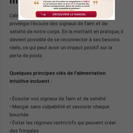
mieux perdre du poids
L’alimentation intuitive est une approche qui
privilégie l’écoute des signaux de faim et de
satiété de notre corps. En la mettant en pratique, il
devient possible de se reconnecter à ses besoins
réels, ce qui peut avoir un impact positif sur la
perte de poids.
Quelques principes clés de l’alimentation
intuitive incluent :
• Écouter vos signaux de faim et de satiété
• Manger sans culpabilité et savourer chaque
bouchée
• Éviter les régimes restrictifs qui peuvent créer
des fringales