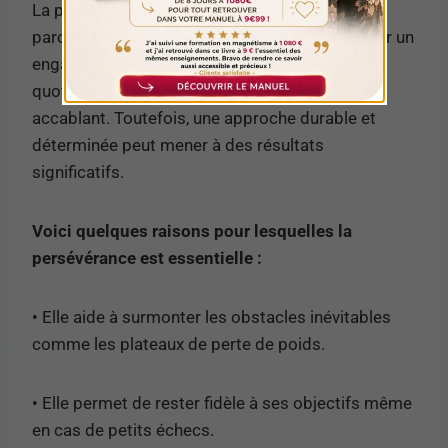
La persévérance est un élément clé dans le
parcours difficile de la perte de poids. Maintenir un
engagement sur le long terme face aux défis
quotidiens et aux tentations peut sembler
accablant. Toutefois, une approche durable et
déterminée peut mener à des résultats
significatifs.
Voici quelques raisons pour lesquelles la
persévérance est essentielle :
• Elle aide à surmonter les obstacles inévitables
comme les plateaux de perte de poids.
• Elle permet de rester fidèle à ses objectifs même
en cas de petits échecs.