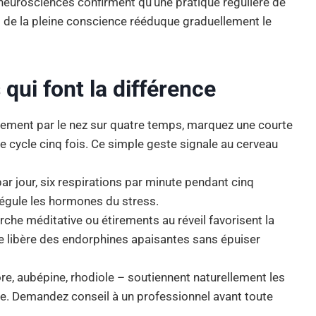
 neurosciences confirment qu’une pratique régulière de
 de la pleine conscience rééduque graduellement le
qui font la différence
tement par le nez sur quatre temps, marquez une courte
e cycle cinq fois. Ce simple geste signale au cerveau
par jour, six respirations par minute pendant cinq
régule les hormones du stress.
che méditative ou étirements au réveil favorisent la
rée libère des endorphines apaisantes sans épuiser
re, aubépine, rhodiole – soutiennent naturellement les
e. Demandez conseil à un professionnel avant toute