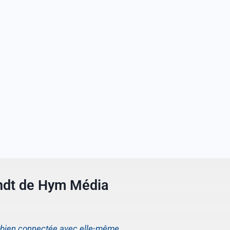
ndt de Hym Média
s bien connectée avec elle-même.