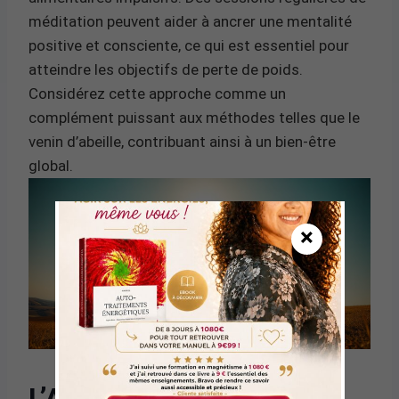
méditation peuvent aider à ancrer une mentalité
positive et consciente, ce qui est essentiel pour
atteindre les objectifs de perte de poids.
Considérez cette approche comme un
complément puissant aux méthodes telles que le
venin d’abeille, contribuant ainsi à un bien-être
global.
×
L’ALIMENTATION