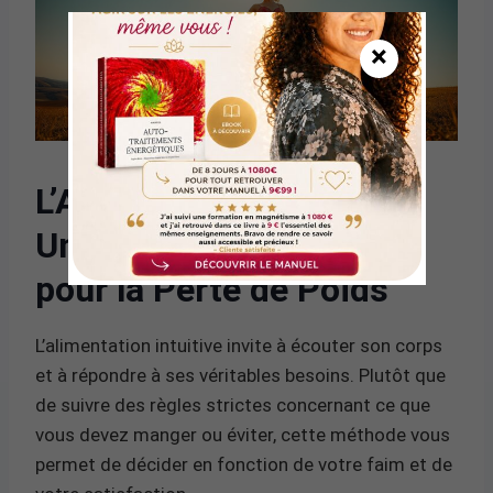
×
L’Alimentation Intuitive :
Une Approche Équilibrée
pour la Perte de Poids
L’alimentation intuitive invite à écouter son corps
et à répondre à ses véritables besoins. Plutôt que
de suivre des règles strictes concernant ce que
vous devez manger ou éviter, cette méthode vous
permet de décider en fonction de votre faim et de