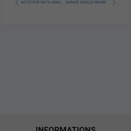
ACTIV FOIE FAIT-IL MAIGRIR ?
AGRAFE OREILLE MAIGRIR : TOUT SAVOIR SUR CETTE MÉTHODE EFFICACE
INFORMATIONS