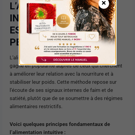
×
L’ALIMENTATION
INTUITIVE : UNE CLÉ
ESSENTIELLE DANS LA
PERTE DE POIDS
L’alimentation intuitive est une approche qui a
gagné en popularité auprès de ceux qui cherchent
à améliorer leur relation avec la nourriture et à
stabiliser leur poids. Cette méthode repose sur
l’écoute de ses signaux internes de faim et de
satiété, plutôt que de se soumettre à des régimes
alimentaires restrictifs.
Voici quelques principes fondamentaux de
l’alimentation intuitive :