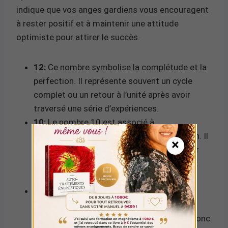
indique que vos anges gardiens vous encouragent
à rester positif et à maintenir une attitude
optimiste pour attirer le succès.
12:
Ce nombre symbolise la complétude et la
perfection. Il représente souvent un cycle
complet ou un retour à l’unité après avoir
traversé une série d’expériences.
10:
Le nombre 10 est associé à
l’indépendance, à l’initiative et à la direction. Il
×
suggère que vous avez la capacité de créer
votre propre réalité grâce à vos pensées et
actions.
Somme (3):
En additionnant 1+2+1+0, on
obtient 4, mais en numérologie, on réduit
souvent les nombres à un chiffre unique, donc