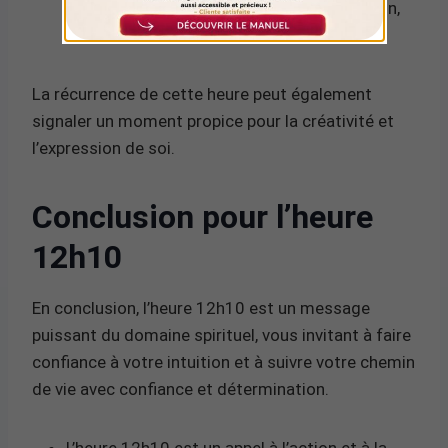
4 devient 3. Le chiffre 3 évoque l’expression,
la créativité et la communication.
La récurrence de cette heure peut également
signaler un moment propice pour la créativité et
l’expression de soi.
Conclusion pour l’heure
12h10
En conclusion, l’heure 12h10 est un message
puissant du domaine spirituel, vous invitant à faire
confiance à votre intuition et à suivre votre chemin
de vie avec confiance et détermination.
L’heure 12h10 est un appel à l’action et à la