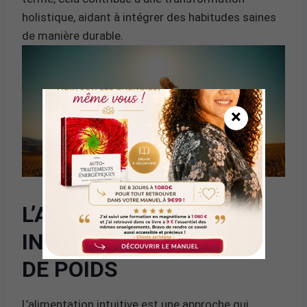
holistique, aidant à intégrer des habitudes saines
de manière durable.
×
L’ALIMENTATION
INTUITIVE ET LA PERTE
DE POIDS
L’alimentation intuitive est une approche qui