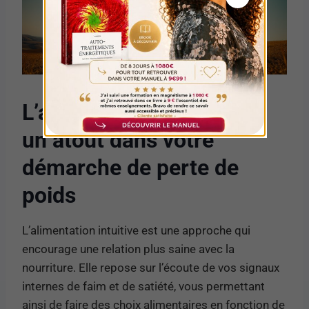
L’alimentation intuitive :
un atout dans votre
démarche de perte de
poids
L’alimentation intuitive est une approche qui
encourage une relation plus saine avec la
nourriture. Elle repose sur l’écoute de vos signaux
internes de faim et de satiété, vous permettant
ainsi de faire des choix alimentaires en fonction de