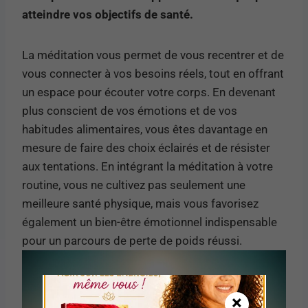
atteindre vos objectifs de santé.
La méditation vous permet de vous recentrer et de
vous connecter à vos besoins réels, tout en offrant
un espace pour écouter votre corps. En devenant
plus conscient de vos émotions et de vos
habitudes alimentaires, vous êtes davantage en
mesure de faire des choix éclairés et de résister
aux tentations. En intégrant la méditation à votre
routine, vous ne cultivez pas seulement une
meilleure santé physique, mais vous favorisez
également un bien-être émotionnel indispensable
pour un parcours de perte de poids réussi.
×