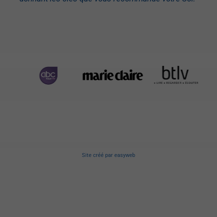
Site créé
par
easyweb