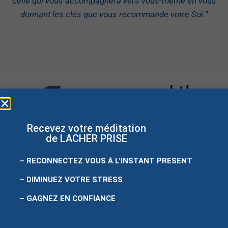
celle qui vous accompagnera vers vous-même en vous
donnant les clés que vous recommande votre Soi.
“
Recevez votre méditation
de LACHER PRISE
– RECONNECTEZ VOUS À L’INSTANT PRESENT
– DIMINUEZ VOTRE STRESS
Site créé
par
easyweb
– GAGNEZ EN CONFIANCE