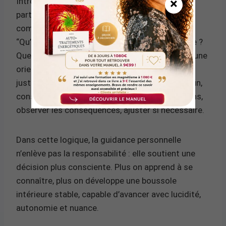
×
Introspection et intuition deviennent
particulièrement puissantes lorsqu’elles se
complètent. L’introspection aide à clarifier :
“Qu’est-ce que je veux ? Qu’est-ce qui me freine ?
Quelles sont mes limites ?” L’intuition propose une
orientation : “Quelle option me semble la plus
juste, ici et maintenant ?” Le discernement, enfin,
consiste à vérifier : rassembler des informations,
observer les conséquences, ajuster si nécessaire.
Dans cette logique, la guidance personnelle
n’enlève pas la responsabilité : elle soutient une
décision plus consciente. Plus on apprend à se
connaître, plus on développe une boussole
intérieure stable, capable d’avancer avec lucidité,
autonomie et nuance.