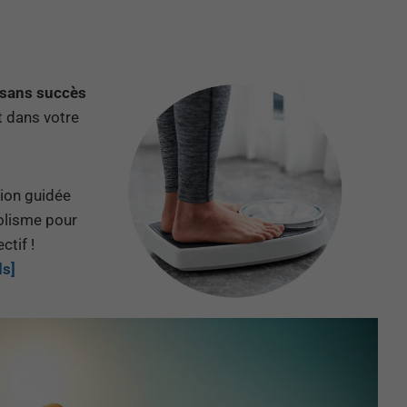
 sans succès
t dans votre
ion guidée
olisme pour
ctif !
ds]