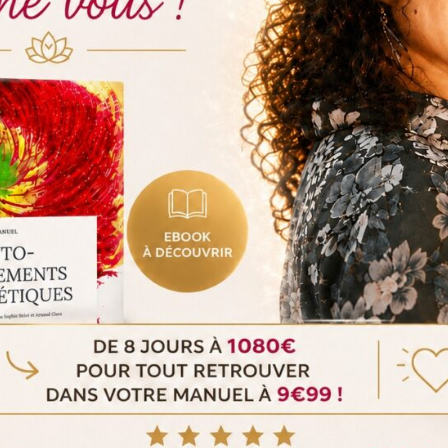
nuel d’Auto-Traitements Énergétiques
. C’est votre plan
er vos chakras, soulager une douleur localisée et bien
 les énergies qui vous entourent pour prendre en main
ape du manuel vous rapprochera d’un bien-être plus
 cet ouvrage et commencer votre transformation
rsonnelle.