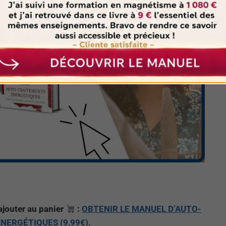
’ajouter au panier
:
OBTENIR LE MANUEL D’AUTO-
NERGÉTIQUES (9,99€).