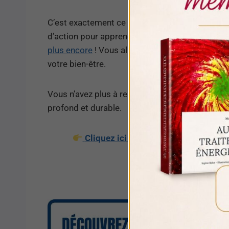
C’est exactement ce que vous propose mon
Ma
d’action pour apprendre à
rééquilibrer et activ
plus encore
! Vous allez enfin pouvoir agir sur
votre bien-être.
Vous n’avez plus à rester passif/ve. Chaque ét
profond et durable.
Cliquez ici pour en savoir plus sur
pe