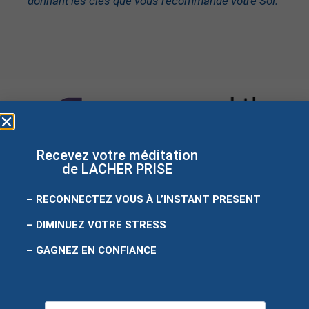
donnant les clés que vous recommande votre Soi.
“
Recevez votre méditation
de LACHER PRISE
– RECONNECTEZ VOUS À L’INSTANT PRESENT
– DIMINUEZ VOTRE STRESS
Site créé
par
easyweb
– GAGNEZ EN CONFIANCE