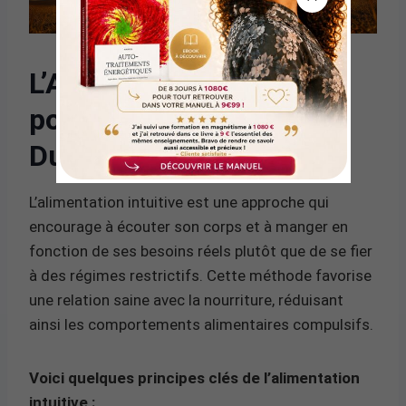
L’Alimentation Intuitive
pour une Perte de Poids
Durable
L’alimentation intuitive est une approche qui
encourage à écouter son corps et à manger en
fonction de ses besoins réels plutôt que de se fier
à des régimes restrictifs. Cette méthode favorise
une relation saine avec la nourriture, réduisant
ainsi les comportements alimentaires compulsifs.
Voici quelques principes clés de l’alimentation
intuitive :