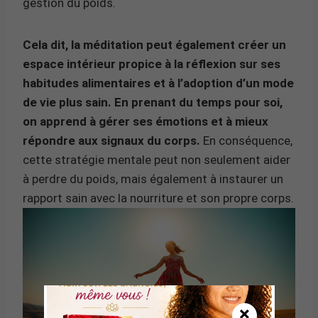
gestion du poids.
Cela dit, la méditation peut également créer un
espace intérieur propice à la réflexion sur ses
habitudes alimentaires et à l’adoption d’un mode
de vie plus sain. En prenant du temps pour soi,
on apprend à gérer ses émotions et à mieux
répondre aux signaux du corps.
En conséquence,
cette stratégie mentale peut non seulement aider
à perdre du poids, mais également à instaurer un
rapport sain avec la nourriture et son propre corps.
×